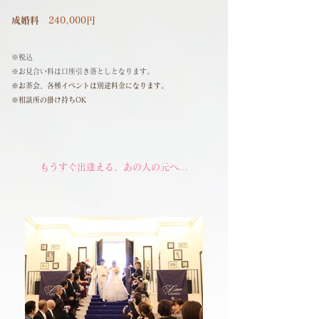
成婚料
240,000円
​※税込
※お見合い料は口座引き落としとなります。
※お茶会、各種イベントは別途料金になります。
※相談所の掛け持ちOK
​もうすぐ出逢える、あの人の元へ…